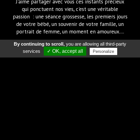
J'aime partager avec vous ces instants précieux
qui ponctuent nos vies, c'est une véritable
passion : une séance grossesse, les premiers jours
de votre bébé, un souvenir de votre famille, un
portrait de femme, un moment en amoureux....
By continuing to scroll,
you are allowing all third-party
C'est dans mon studio, à Allinges, que je vous
services
✓ OK, accept all
Personalize
accueille pour des séances professionnelles et
personnalisées.
Je suis disponible au
06 07 41 38 70
ou par mail :
contact@sp-photos.com
, pour répondre à toutes
vos questions.
A très bientôt !
Pour toutes vos jolies surprises, je peux vous
envoyer des Bons Cadeaux sur simple demande.