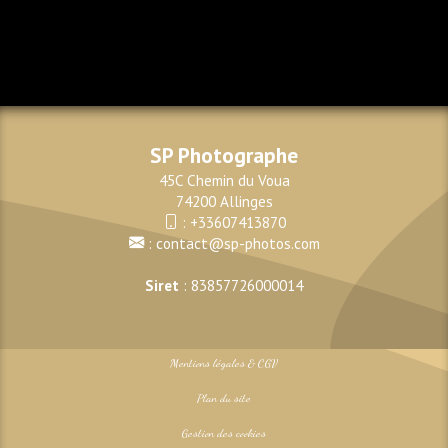
SP Photographe
45C Chemin du Voua
74200 Allinges
:
+33607413870
:
contact@sp-photos.com
Siret
: 83857726000014
Mentions légales & CGV
Plan du site
Gestion des cookies