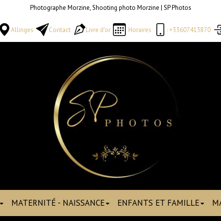
Photographe Morzine, Shooting photo Morzine | SP Photos
Allinges
Contact
Livre d'or
Horaires
: +33607413870
MATERNITÉ - NAISSANCE
ENFANTS ET FAMILLE
M