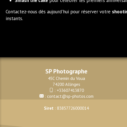
Smash the cake
pour célébrer les premiers anniversai
Contactez-nous dès aujourd'hui pour réserver votre
shooti
instants.
SP Photographe
45C Chemin du Voua
74200 Allinges
:
+33607413870
:
contact@sp-photos.com
Siret
: 83857726000014