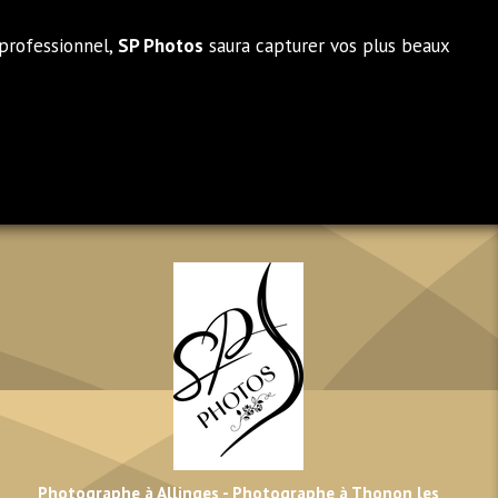
 professionnel,
SP Photos
saura capturer vos plus beaux
Photographe à Allinges
-
Photographe à Thonon les