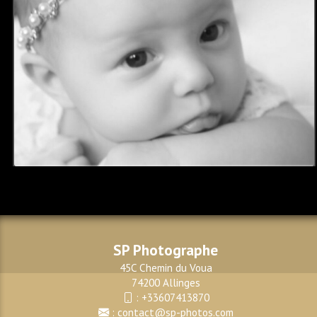
SP Photographe
45C Chemin du Voua
74200 Allinges
:
+33607413870
:
contact@sp-photos.com