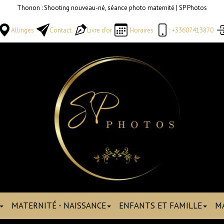
Thonon : Shooting nouveau-né, séance photo maternité | SP Photos
Allinges
Contact
Livre d'or
Horaires
: +33607413870
MATERNITÉ - NAISSANCE
ENFANTS ET FAMILLE
M