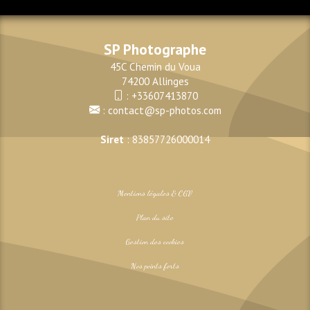
SP Photographe
45C Chemin du Voua
74200 Allinges
:
+33607413870
:
contact@sp-photos.com
Siret
: 83857726000014
Mentions légales & CGV
Plan du site
Gestion des cookies
Nos points forts