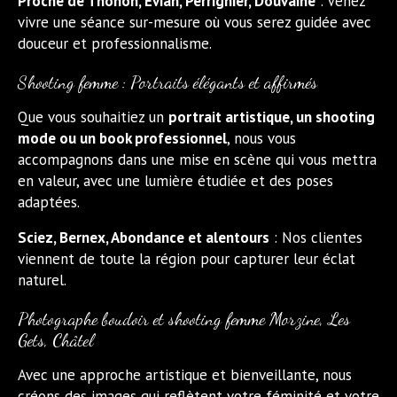
Proche de Thonon, Évian, Perrignier, Douvaine
: Venez
vivre une séance sur-mesure où vous serez guidée avec
douceur et professionnalisme.
Shooting femme
: Portraits élégants et affirmés
Que vous souhaitiez un
portrait artistique, un
shooting
mode
ou un book professionnel
, nous vous
accompagnons dans une mise en scène qui vous mettra
en valeur, avec une lumière étudiée et des poses
adaptées.
Sciez, Bernex, Abondance et alentours
: Nos clientes
viennent de toute la région pour capturer leur éclat
naturel.
Photographe boudoir et shooting femme Morzine, Les
Gets, Châtel
Avec une approche artistique et bienveillante, nous
créons des images qui reflètent votre féminité et votre