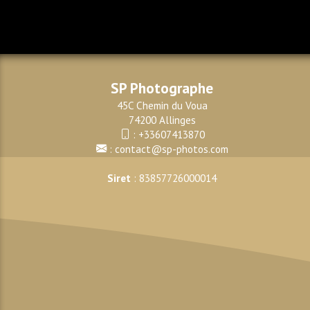
SP Photographe
45C Chemin du Voua
74200 Allinges
:
+33607413870
:
contact@sp-photos.com
Siret
: 83857726000014