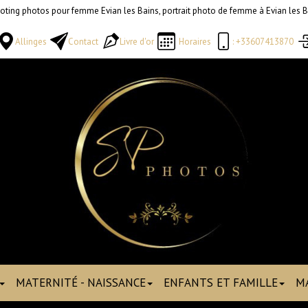
oting photos pour femme Evian les Bains, portrait photo de femme à Evian les B
Allinges
Contact
Livre d'or
Horaires
: +33607413870
MATERNITÉ - NAISSANCE
ENFANTS ET FAMILLE
M