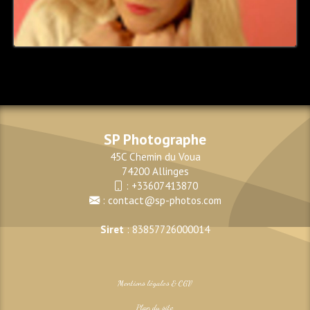
SP Photographe
45C Chemin du Voua
74200 Allinges
:
+33607413870
:
contact@sp-photos.com
Siret
: 83857726000014
Mentions légales & CGV
Plan du site